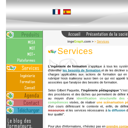
inge
Graph
.com
>
>
Services
Services
L'ingénierie de formation
s'applique à tous les systè
d'identifier
les besoins de formation
et de les décliner
charges applicables aux actions de formation qui en
rubrique nous traiterons aussi bien ce qui est appelé
associées que l'analyse des besoins de formation.
Selon Gilbert Paquette,
l'ingénierie pédagogique
"c'est
des procédures et des tâches qui permettent de définir l
au moyen d'une
identification structurelle de
compétences
visées, de réaliser
une scénarisation 
d'un cours définissant le contexte et, enfin, de défini
ressources
et les services nécessaires à
la diffusion
d
leur qualité".
Pour plus d'informations, n'hésitez pas en
prendre conta